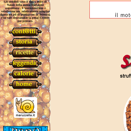
Gli struffoli sono il tipico dolce di
Natale della antica tradizione
napoletana . L'esecuzione non è
velocissima ma relativamente semplice
(basta un pò di pratica con la frittura),
e ne vale sicuramente la pena! Credere
per provare.